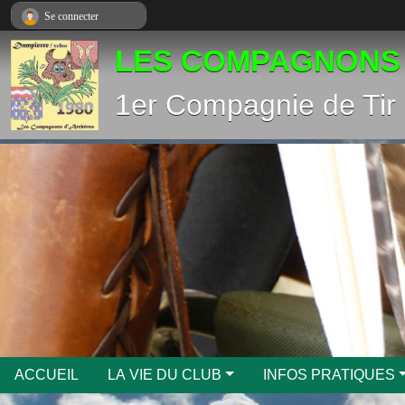
Panneau de gestion des cookies
Se connecter
LES COMPAGNONS
1er Compagnie de Tir 
ACCUEIL
LA VIE DU CLUB
INFOS PRATIQUES