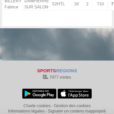
BILLERY
DAMPIERRE
S2HTL
16'
2
710
7
Fabrice
SUR SALON
SPORTS
REGIONS
7977
visites
Charte cookies
Gestion des cookies
Informations légales
Signaler un contenu inapproprié